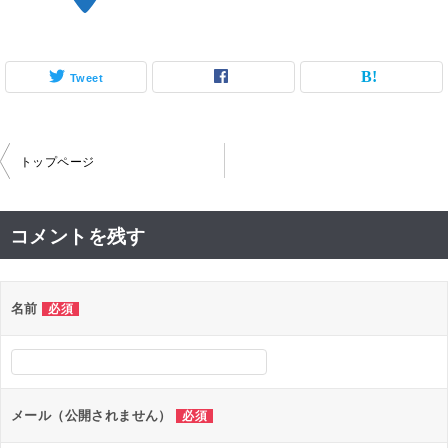
Tweet
投
トップページ
稿
ナ
コメントを残す
ビ
ゲ
名前
必須
ー
シ
ョ
ン
メール（公開されません）
必須