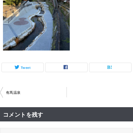
Tweet
投
有馬温泉
稿
ナ
コメントを残す
ビ
ゲ