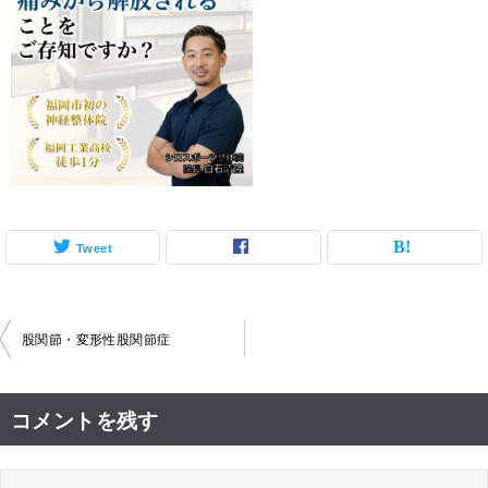
Tweet
投
股関節・変形性股関節症
稿
ナ
コメントを残す
ビ
ゲ