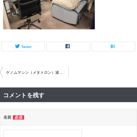
Tweet
投
ゲノムマシン（メタトロン）波動調整器
稿
ナ
コメントを残す
ビ
ゲ
名前
必須
ー
シ