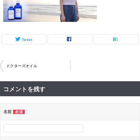
Tweet
投
ドクターズオイル
稿
ナ
コメントを残す
ビ
ゲ
名前
必須
ー
シ
ョ