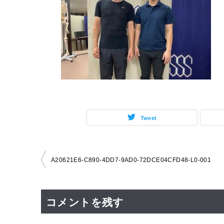
Tweet
投
A20621E6-C890-4DD7-9AD0-72DCE04CFD48-L0-001
稿
ナ
コメントを残す
ビ
ゲ