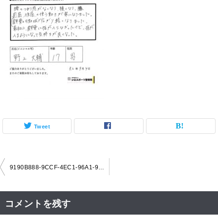
Tweet
投
9190B888-9CCF-4EC1-96A1-90A28A03F3A8-L0-001
稿
ナ
コメントを残す
ビ