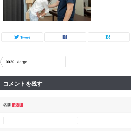
Tweet
投
0030_xlarge
稿
ナ
コメントを残す
ビ
ゲ
名前
必須
ー
シ
ョ