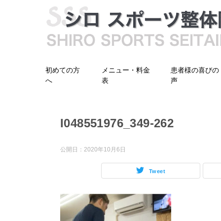
初めての方
メニュー・料金
患者様の喜びの
へ
表
声
I048551976_349-262
公開日：
2020年10月6日
Tweet